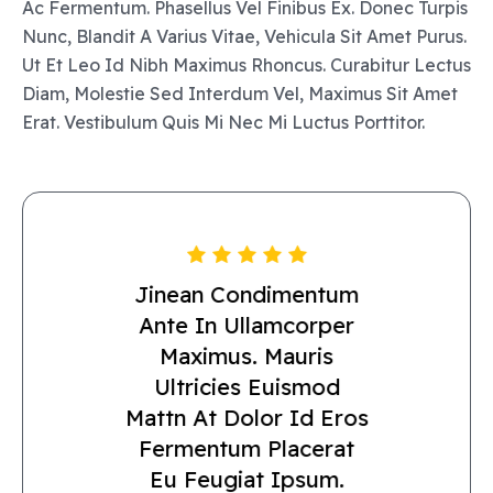
Ac Fermentum. Phasellus Vel Finibus Ex. Donec Turpis
Nunc, Blandit A Varius Vitae, Vehicula Sit Amet Purus.
Ut Et Leo Id Nibh Maximus Rhoncus. Curabitur Lectus
Diam, Molestie Sed Interdum Vel, Maximus Sit Amet
Erat. Vestibulum Quis Mi Nec Mi Luctus Porttitor.
Jinean Condimentum
Tinteger Pretiu
M
A
Aenean Condi
Mentu
Aliquam Eget Libero
Lacus. Nullam Nunc
Nisl, Suscipit Eu
Lacinia Non, Laoreet
M
Auris U
Ltricies
Euism
Od M
Attn At
Dolor Id Eros
Fermentum Placerat
Eu Feugiat Ipsum.
Aliquam Eget Libero
Lacus. Nullam Nunc
Nisl, Suscipit Eu
Ante In Ullamcorper
Tellus Ut Varius.
Bliquam Eget Libero
Maximus. Mauris
M
Lacus. Nullam Nunc
Ultricies Euismod
Nisl, Suscipit Eu
Ante In Ullamcorper
Lacinia Non, Laoreet
Mattn At Dolor Id Eros
Maximus. Mauris
Ac Ex. Integer Pretium
Fermentum Placerat
Ultricies Euismod
A Tellus Ut Varius.
Eu Feugiat Ipsum.
Mattn At Dolor Id Eros
Aenean Condimentum