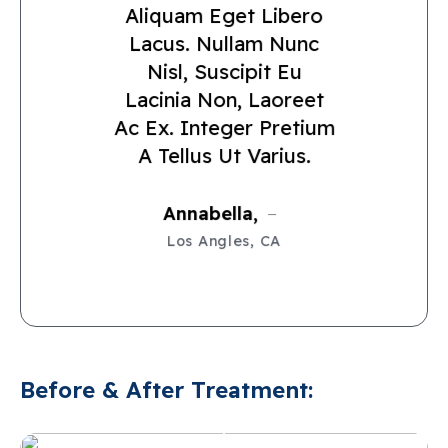
Aliquam Eget Libero
Fermentum Placerat
Ante In Ullamcorper
Maximus. Mauris
Lacinia Non, Laoreet
Eu Feugiat Ipsum.
Lacus. Nullam Nunc
Ultricies Euismod
Ac Ex. Integer Pretium
Nisl, Suscipit Eu
Mattn At Dolor Id Eros
A Tellus Ut Varius.
Lacinia Non, Laoreet
Fermentum Placerat
Aenean Condimentum
Ac Ex. Integer Pretium
Eu Feugiat Ipsum.
Ante In Ullamcorper
A Tellus Ut Varius.
Maximus.
Ac Ex.
Romana,
Los Angles, CA
Annabella,
Amaltheia,
Hermione,
Los Angles, CA
Los Angles, CA
Los Angles, CA
Before & After Treatment: